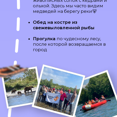
Мы провожаем тебя в аэропорт с
заботой
— ты в надёжных руках! 😎
Итог:
ты улетаешь с Камчатки с
шикарными воспоминаниями
о
ярких моментах и чудесах этой
"русской Исландии"