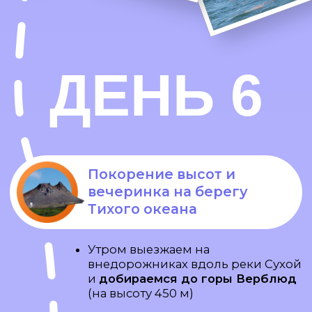
А вот отзывы тех, кто ездил
НА КАМЧАТКУ
С TRAVEL GUYS