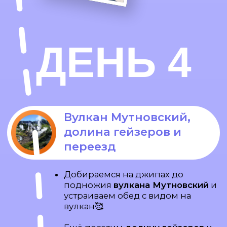
внедорожниках вдоль реки Сухой
и
добираемся до горы Верблюд
(на высоту 450 м)
Делаем остановки у
вулканов
Корякский и Авачинский
Затем прогулка
пешком с
треккинговыми палками
(набор
высоты 400 м)
И на десерт мчимся на
Халактырский пляж
, где после
экскурсии о происхождении
черного песка устраиваем
крабовую вечеринку с
шампанским на берегу Тихого
океана🤩