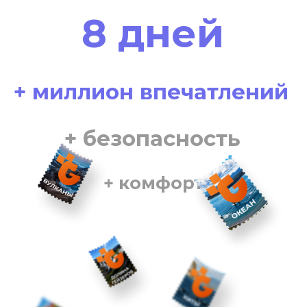
Здесь начинается
Россия!
Мы встречаем тебя 🤗
в аэропорту Петропавловска-
Камчатского
Чтобы всё успеть, рекомендуем
прилететь до 13:30 по местному
времени
ДЕНЬ 1