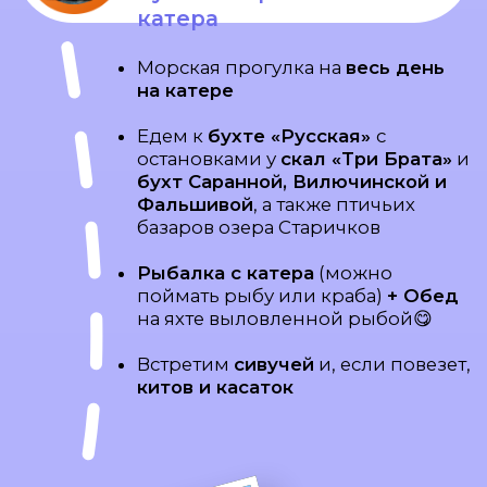
ДЕНЬ 5
Сплав по реке Быстрая,
уха на костре и
первозданный лес
Сплав по реке Быстрая
между
живописных сопок с кедрами и
ольхой. Здесь мы часто видим
медведей на берегу реки🐻
Обед на костре из
свежевыловленной рыбы
Прогулка
по чудесному лесу,
после которой возвращаемся в