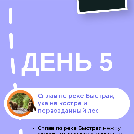
подробные рекомендации
ДЕНЬ 8
Не прощаемся, а говорим:
«Камчатка, до встречи!»
Перед вылетом
закупаемся
деликатесами и сувенирами
для
себя и друзей