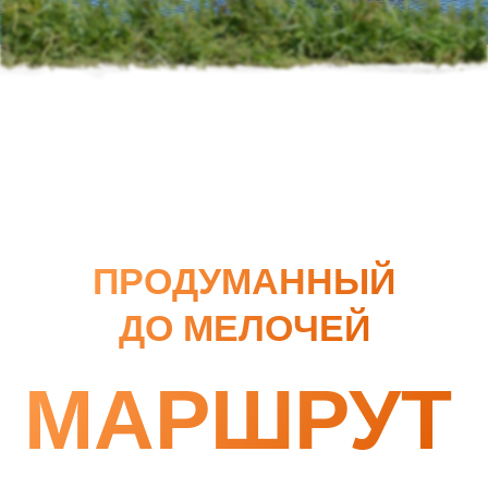
МАРШРУТ
8 дней
+ миллион впечатлений
+ безопасность
+ комфорт