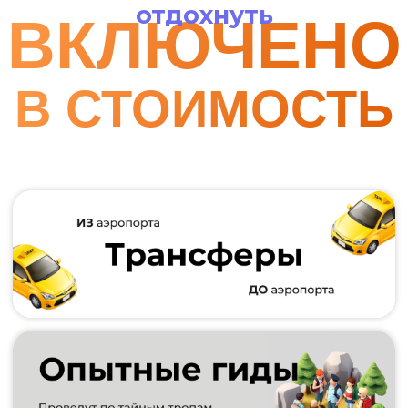
Или
Сделай по-настоящему
незабываемый подарок