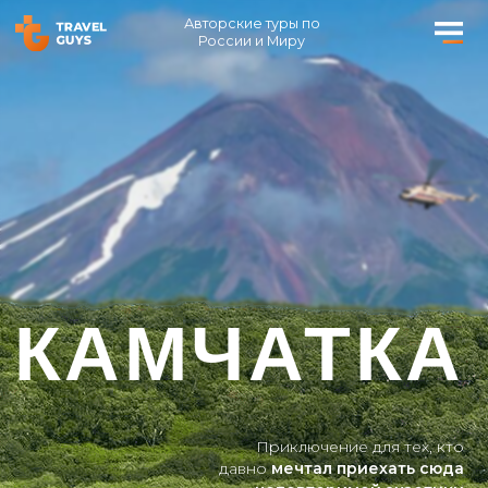
Авторские туры по
России и Миру
КАМЧАТКА
Приключение для тех, кто
давно
мечтал приехать сюда
и хочет
неповторимой экзотики
12-19
ИЮЛЯ
2-9
АВГУСТА