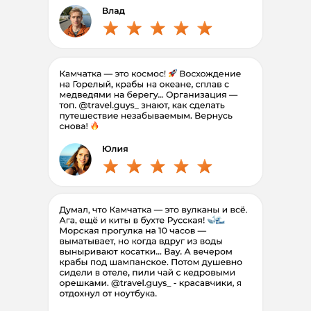
первый взнос 50 %
Выбрать дату
Беру друга 1+1
Полная программа
8 дней
310.000
240
.
900
₽/чел
Рассрочка без
%
первый взнос 50 %
Выбрать дату