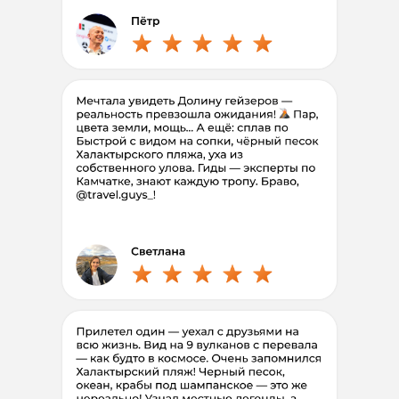
Компанией
от 3-х человек
Полная программа
8 дней
300.000
235
.
900
₽/чел
Рассрочка без
%
первый взнос 50 %
Выбрать дату