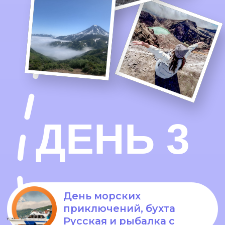
переезд
Добираемся на джипах до
подножия
вулкана Мутновский
и
устраиваем обед с видом на
вулкан🥰
Ещё посетим
долину гейзеров
и
80-метровый
водопад Опасный
А потом
переедем в
Петропавловск-Камчатский
, где
заселимся в отель