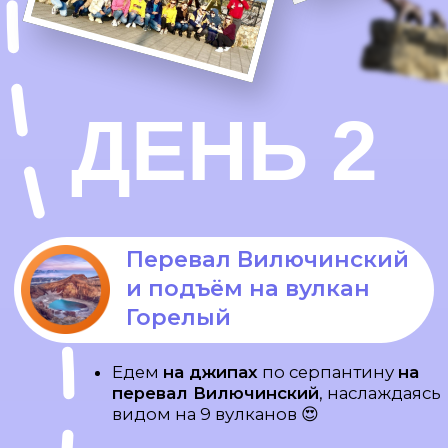
День морских
приключений, бухта
Русская и рыбалка с
катера
Морская прогулка на
весь день
на катере
Едем к
бухте «Русская»
с
остановками у
скал «Три Брата»
и
бухт Саранной, Вилючинской и
Фальшивой
, а также птичьих
базаров озера Старичков
Рыбалка с катера
(можно
поймать рыбу или краба)
+ Обед
на яхте выловленной рыбой😋
Встретим
сивучей
и, если повезет,
китов и касаток