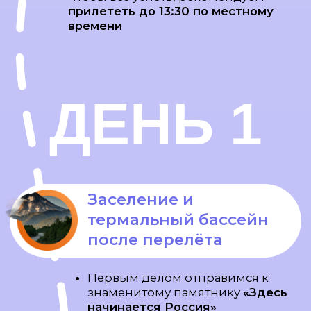
ДЕНЬ 2
Перевал Вилючинский
и
подъём на вулкан
Горелый
Едем
на джипах
по серпантину
на
перевал Вилючинский
, наслаждаясь
видом на 9 вулканов 😍
Перекус перед восхождением +
Выдача снаряжения
для подъёма
Восхождение
на вулкан Горелый
(до безопасной точки с
невероятным видом) +
Мотивационная
поддержка гидов
всё время пути