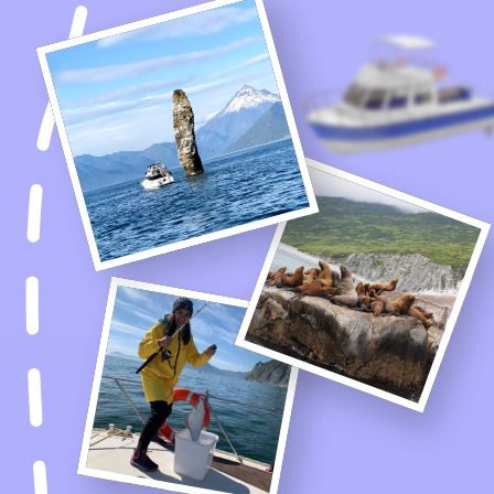
город
ДЕНЬ 6
Покорение высот и
вечеринка на берегу
Тихого океана
Утром выезжаем на