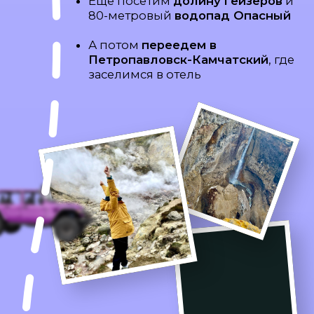
ДЕНЬ 7
Свободный день
для новых впечатлений
Сможешь выбрать
любое
развлечение по погоде и бюджету
:
Полёт на вертолёте к
действующему вулкану
Развлечения на Халактырском
пляже
Океанариум или Музей вулканов
«Вулканариум»
Изучение культуры коренных
жителей Камчатки
и многое другое -
мы дадим