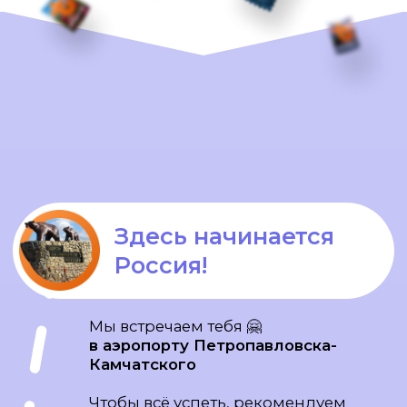
Заселение и
термальный бассейн
после перелёта
Первым делом отправимся к
знаменитому памятнику
«Здесь
начинается Россия»
Сделаем
фото на фоне панорамы
пяти вулканов
и перекусим
красной икрой и шампанским😎
Заселимся в отель в
курортном
посёлке Паратунка
и отдохнём
после дороги
в термальном
бассейне
Устроим
приветственный ужин
для всей группы