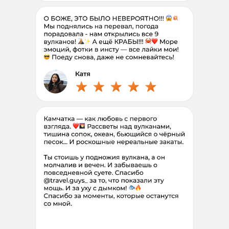
удобный
формат
поездки
Я еду 1
Полная программа
8 дней
320.000
245
.
900
₽
Рассрочка без
%