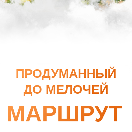
МАРШРУТ
6 дней
+ миллион впечатлений
+ безопасность
+ комфорт