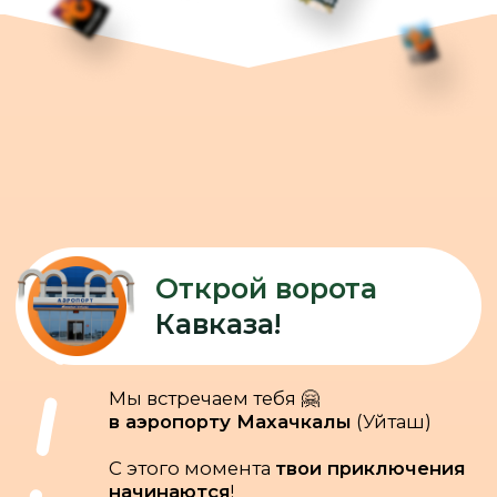
Сулакский каньон
и бархан Сарыкум
Едем на
бархан Сарыкум
— это
крупнейшая в мире одиночная
песчаная гора
Наслаждаемся
головокружительными видами на
ущелье реки Сулак с высоты
Чиркейской ГЭС
!
Водная прогулка
по
Чиркейскому водохранилищу
Встретим закат на смотровой
площадке огромного
Сулакского
каньона
Ужинаем свежайшей рыбой
на
форелевом хозяйстве