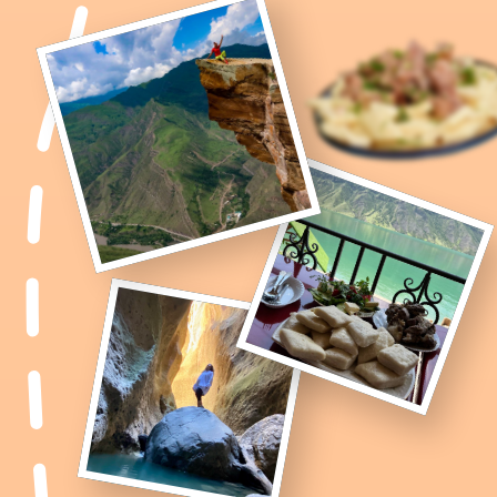
ДЕНЬ 6
Экранопланы, крепость
Нарын-Кала
и игристые
вина
История каспийского монстра