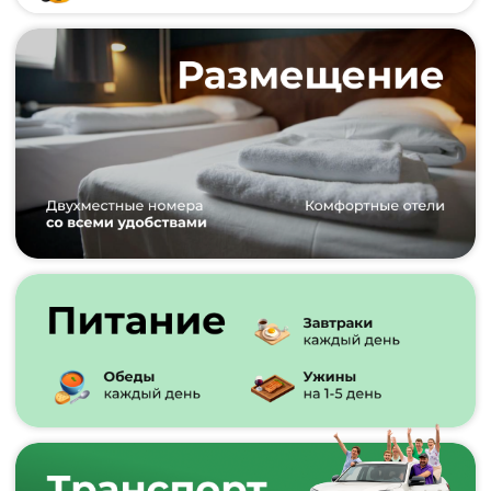
Или
Сделай по-настоящему
незабываемый подарок
Подарочный сертификат
на любую сумму
для