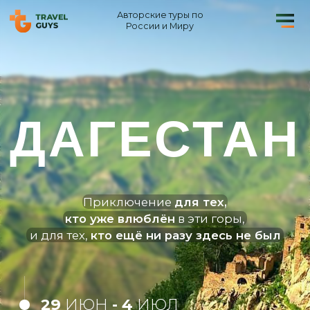
Авторские туры по
России и Миру
ДАГЕСТАН
Приключение
для тех,
кто уже влюблён
в эти горы,
и для тех,
кто ещё ни разу здесь не был
29
ИЮН
- 4
ИЮЛ
27
ИЮЛ
- 1
АВГ
21-26
СЕНТЯБРЯ