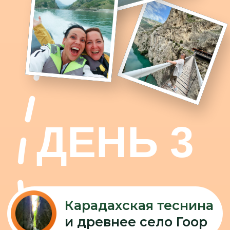
плато
После завтрака едем на
Хунзахское плато
, занимающее
на 250 км² на высоте 1700–2200 м
над уровнем моря
Во второй половине по плану
конная прогулка
Переезд через
перевал Гуниб
—
запечатлённый на одной из
картин Айвазовского