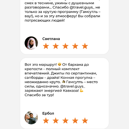
Беру друга 1+1
Полная программа
6 дней
97.000
75
.
400
₽/чел
Рассрочка без
%
первый взнос 15.000 ₽/чел
Выбрать дату
Компанией
от 3-х человек