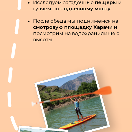
ДЕНЬ 4
К
онная прогулка на
высоте Хунзахского