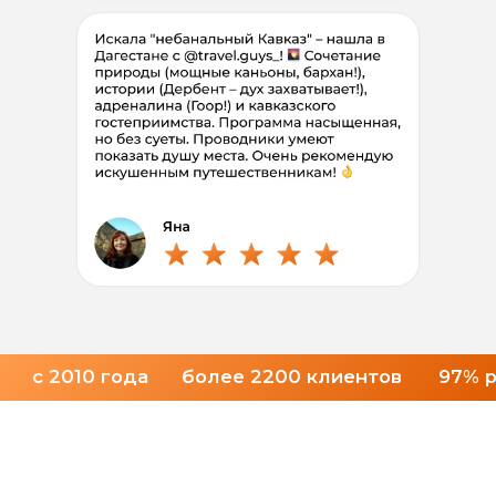
Полная программа
6 дней
94.000
73
.
900
₽/чел
Рассрочка без
%
первый взнос 15.000 ₽/чел
Выбрать дату
Индивидуальный
или
корпоративный тур