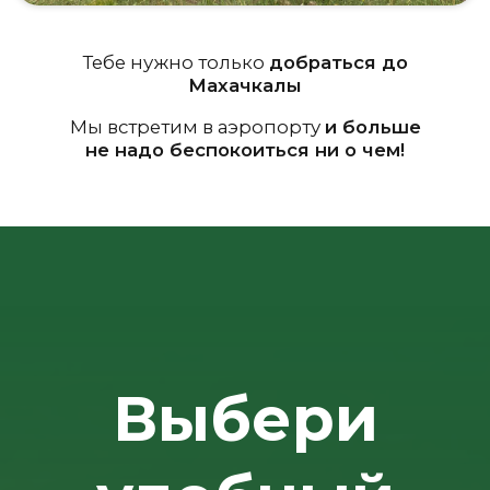
по телефону
+7 (908) 045-06-90
в WhatsApp
в Telegram
Или оставьте заявку
мы сами перезвоним
+7
Перезвоните мне