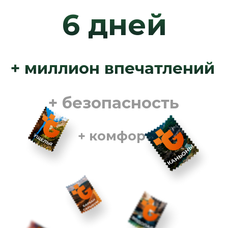
Открой ворота
Кавказа!
Мы встречаем тебя 🤗
в аэропорту Махачкалы
(Уйташ)
С этого момента
твои приключения
начинаются
!
ДЕНЬ 1