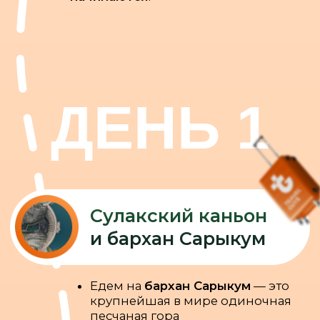
ДЕНЬ 2
Ирганайское
водохранилище
на
реке Койсу
Катаемся на сапбордах на
Ирганайском водохранилище
(с
июня по сентябрь) 😍
Исследуем загадочные
пещеры
и
гуляем по
подвесному мосту
После обеда мы поднимемся на
смотровую площадку Харачи
и
посмотрим на водохранилище с
высоты