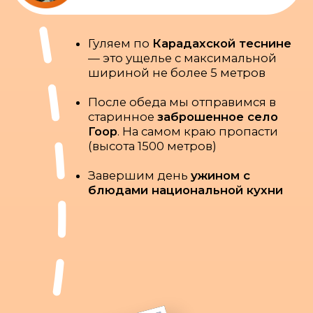
ДЕНЬ 5
Село-призрак Гамсутль,
поездка в Дербент
В первой половине дня нас
ждет легендарное
село-призрак
Гамсутль
на вершине горы
Гамсутльмеэр
Затем едем в один из самых
древних городов мира —
Дербент