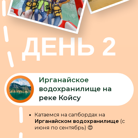
Карадахская теснина
и
древнее
село Гоор
Гуляем по
Карадахской теснине
— это ущелье с максимальной
шириной не более 5 метров
После обеда мы отправимся в
старинное
заброшенное село
Гоор
. На самом краю пропасти
(высота 1500 метров)
Завершим день
ужином с
блюдами национальной кухни