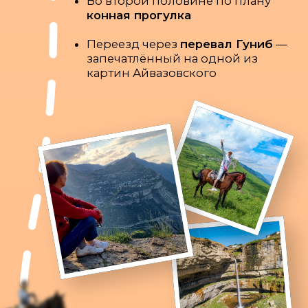
А вот отзывы тех, кто ездил
В ДАГЕСТАН
С TRAVEL GUYS