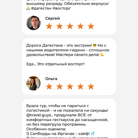
Тебе нужно только
добраться до
Махачкалы
Мы встретим в аэропорту
и больше
не надо беспокоиться ни о чем!
Выбери
удобный
формат
поездки