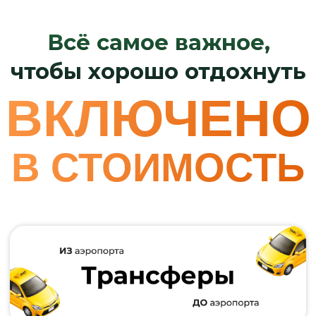
Даты и цены
по запросу
Эксклюзивное
приключение
только для себя
Узнать подробнее