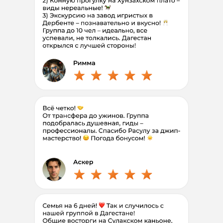
Я еду 1
Полная программа
6 дней
100.000
76
.
900
₽
Рассрочка без
%
первый взнос 15.000 ₽
Выбрать дату