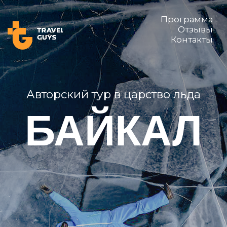
Программа
Отзывы
Контакты
Авторский тур в царство льда
БАЙКАЛ
Ледовые каникулы,
которые согреют