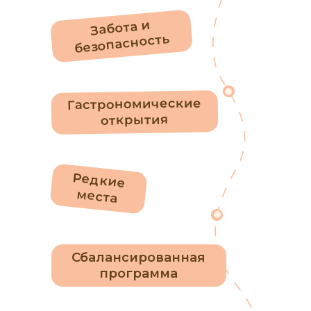
Забота и
безопасность
Гастрономические
открытия
Редкие
места
Сбалансированная
программа